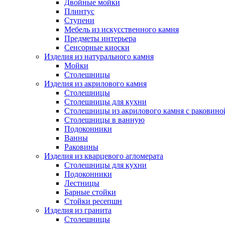
Двойные мойки
Плинтус
Ступени
Мебель из искусственного камня
Предметы интерьера
Сенсорные киоски
Изделия из натурального камня
Мойки
Столешницы
Изделия из акрилового камня
Столешницы
Столешницы для кухни
Столешницы из акрилового камня с раковино
Столешницы в ванную
Подоконники
Ванны
Раковины
Изделия из кварцевого агломерата
Столешницы для кухни
Подоконники
Лестницы
Барные стойки
Стойки ресепшн
Изделия из гранита
Столешницы