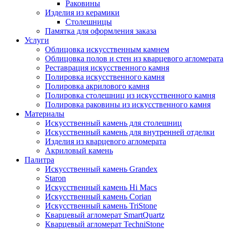
Раковины
Изделия из керамики
Столешницы
Памятка для оформления заказа
Услуги
Облицовка искусственным камнем
Облицовка полов и стен из кварцевого агломерата
Реставрация искусственного камня
Полировка искусственного камня
Полировка акрилового камня
Полировка столешниц из искусственного камня
Полировка раковины из искусственного камня
Материалы
Искусственный камень для столешниц
Искусственный камень для внутренней отделки
Изделия из кварцевого агломерата
Акриловый камень
Палитра
Искусственный камень Grandex
Staron
Искусственный камень Hi Macs
Искусственный камень Corian
Искусственный камень TriStone
Кварцевый агломерат SmartQuartz
Кварцевый агломерат TechniStone