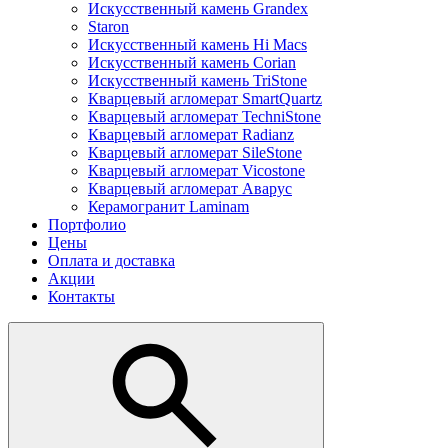
Искусственный камень Grandex
Staron
Искусственный камень Hi Macs
Искусственный камень Corian
Искусственный камень TriStone
Кварцевый агломерат SmartQuartz
Кварцевый агломерат TechniStone
Кварцевый агломерат Radianz
Кварцевый агломерат SileStone
Кварцевый агломерат Vicostone
Кварцевый агломерат Аварус
Керамогранит Laminam
Портфолио
Цены
Оплата и доставка
Акции
Контакты