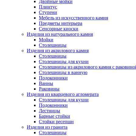
Двойные мойки
Плинтус
Ступени
Мебель из искусственного камня
Предметы интерьера
Сенсорные киоски
Изделия из натурального камня
Мойки
Столешницы
Изделия из акрилового камня
Столешницы
Столешницы для кухни
Столешницы из акрилового камня с раковино
Столешницы в ванную
Подоконники
Ванны
Раковины
Изделия из кварцевого агломерата
Столешницы для кухни
Подоконники
Лестницы
Барные стойки
Стойки ресепшн
Изделия из гранита
Столешницы