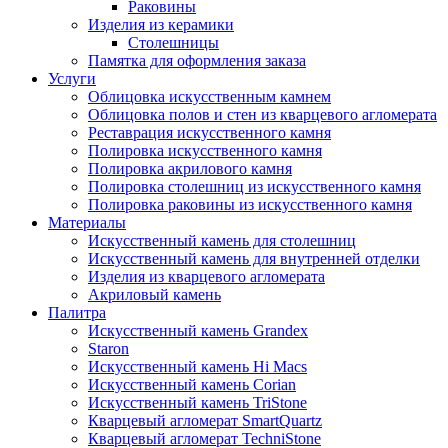
Раковины
Изделия из керамики
Столешницы
Памятка для оформления заказа
Услуги
Облицовка искусственным камнем
Облицовка полов и стен из кварцевого агломерата
Реставрация искусственного камня
Полировка искусственного камня
Полировка акрилового камня
Полировка столешниц из искусственного камня
Полировка раковины из искусственного камня
Материалы
Искусственный камень для столешниц
Искусственный камень для внутренней отделки
Изделия из кварцевого агломерата
Акриловый камень
Палитра
Искусственный камень Grandex
Staron
Искусственный камень Hi Macs
Искусственный камень Corian
Искусственный камень TriStone
Кварцевый агломерат SmartQuartz
Кварцевый агломерат TechniStone