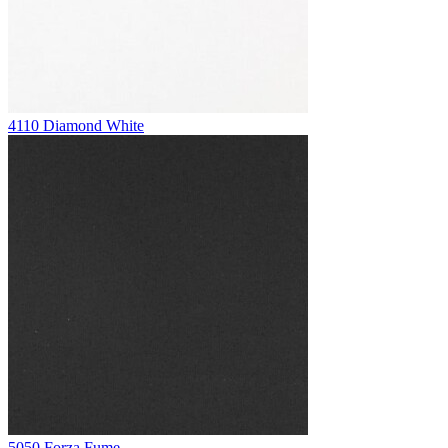
4110 Diamond White
5050 Forza Fume