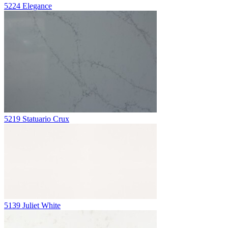
5224 Elegance
5219 Statuario Crux
5139 Juliet White