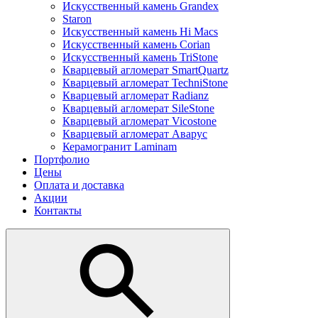
Искусственный камень Grandex
Staron
Искусственный камень Hi Macs
Искусственный камень Corian
Искусственный камень TriStone
Кварцевый агломерат SmartQuartz
Кварцевый агломерат TechniStone
Кварцевый агломерат Radianz
Кварцевый агломерат SileStone
Кварцевый агломерат Vicostone
Кварцевый агломерат Аварус
Керамогранит Laminam
Портфолио
Цены
Оплата и доставка
Акции
Контакты