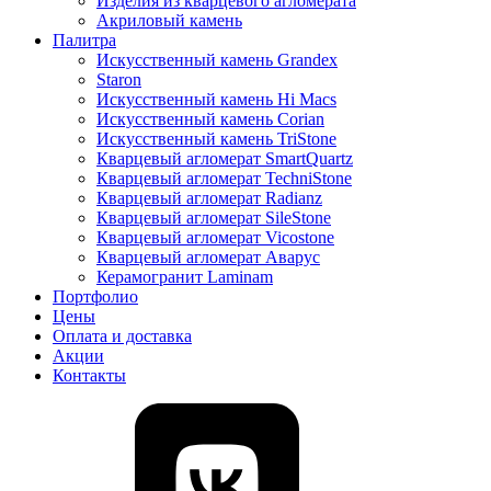
Изделия из кварцевого агломерата
Акриловый камень
Палитра
Искусственный камень Grandex
Staron
Искусственный камень Hi Macs
Искусственный камень Corian
Искусственный камень TriStone
Кварцевый агломерат SmartQuartz
Кварцевый агломерат TechniStone
Кварцевый агломерат Radianz
Кварцевый агломерат SileStone
Кварцевый агломерат Vicostone
Кварцевый агломерат Аварус
Керамогранит Laminam
Портфолио
Цены
Оплата и доставка
Акции
Контакты