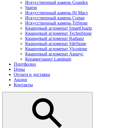
Искусственный камень Grandex
Staron
Искусственный камень Hi Macs
Искусственный камень Corian
Искусственный камень TriStone
Кварцевый агломерат SmartQuartz
Кварцевый агломерат TechniStone
Кварцевый агломерат Radianz
Кварцевый агломерат SileStone
Кварцевый агломерат Vicostone
Кварцевый агломерат Аварус
Керамогранит Laminam
Портфолио
Цены
Оплата и доставка
Акции
Контакты