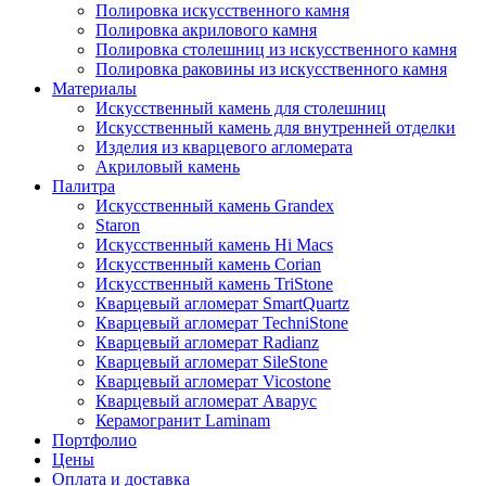
Полировка искусственного камня
Полировка акрилового камня
Полировка столешниц из искусственного камня
Полировка раковины из искусственного камня
Материалы
Искусственный камень для столешниц
Искусственный камень для внутренней отделки
Изделия из кварцевого агломерата
Акриловый камень
Палитра
Искусственный камень Grandex
Staron
Искусственный камень Hi Macs
Искусственный камень Corian
Искусственный камень TriStone
Кварцевый агломерат SmartQuartz
Кварцевый агломерат TechniStone
Кварцевый агломерат Radianz
Кварцевый агломерат SileStone
Кварцевый агломерат Vicostone
Кварцевый агломерат Аварус
Керамогранит Laminam
Портфолио
Цены
Оплата и доставка