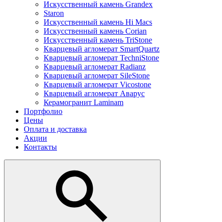
Искусственный камень Grandex
Staron
Искусственный камень Hi Macs
Искусственный камень Corian
Искусственный камень TriStone
Кварцевый агломерат SmartQuartz
Кварцевый агломерат TechniStone
Кварцевый агломерат Radianz
Кварцевый агломерат SileStone
Кварцевый агломерат Vicostone
Кварцевый агломерат Аварус
Керамогранит Laminam
Портфолио
Цены
Оплата и доставка
Акции
Контакты