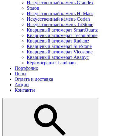
Искусственный камень Grandex
Staron
Искусственный камень Hi Macs
Искусственный камень Corian
Искусственный камень TriStone
Кварцевый агломерат SmartQuartz
Кварцевый агломерат TechniStone
Кварцевый агломерат Radianz
Кварцевый агломерат SileStone
Кварцевый агломерат Vicostone
Кварцевый агломерат Аварус
Керамогранит Laminam
Портфолио
Цены
Оплата и доставка
Акции
Контакты