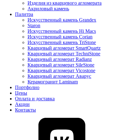
Изделия из кварцевого агломерата
Акриловый камень
Палитра
Искусственный камень Grandex
Staron
Искусственный камень Hi Macs
Искусственный камень Corian
Искусственный камень TriStone
Кварцевый агломерат SmartQuartz
Кварцевый агломерат TechniStone
Кварцевый агломерат Radianz
Кварцевый агломерат SileStone
Кварцевый агломерат Vicostone
Кварцевый агломерат Аварус
Керамогранит Laminam
Портфолио
Цены
Оплата и доставка
Акции
Контакты