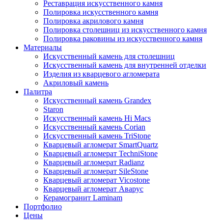
Реставрация искусственного камня
Полировка искусственного камня
Полировка акрилового камня
Полировка столешниц из искусственного камня
Полировка раковины из искусственного камня
Материалы
Искусственный камень для столешниц
Искусственный камень для внутренней отделки
Изделия из кварцевого агломерата
Акриловый камень
Палитра
Искусственный камень Grandex
Staron
Искусственный камень Hi Macs
Искусственный камень Corian
Искусственный камень TriStone
Кварцевый агломерат SmartQuartz
Кварцевый агломерат TechniStone
Кварцевый агломерат Radianz
Кварцевый агломерат SileStone
Кварцевый агломерат Vicostone
Кварцевый агломерат Аварус
Керамогранит Laminam
Портфолио
Цены