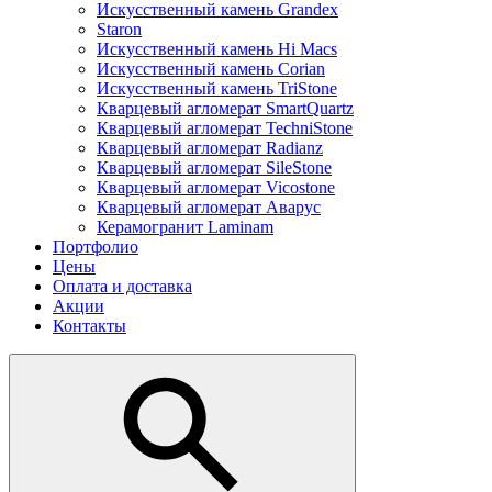
Искусственный камень Grandex
Staron
Искусственный камень Hi Macs
Искусственный камень Corian
Искусственный камень TriStone
Кварцевый агломерат SmartQuartz
Кварцевый агломерат TechniStone
Кварцевый агломерат Radianz
Кварцевый агломерат SileStone
Кварцевый агломерат Vicostone
Кварцевый агломерат Аварус
Керамогранит Laminam
Портфолио
Цены
Оплата и доставка
Акции
Контакты