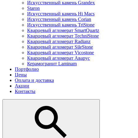
Искусственный камень Grandex
Staron
Искусственный камень Hi Macs
Искусственный камень Corian
Искусственный камень TriStone
Кварцевый агломерат SmartQuartz
Кварцевый агломерат TechniStone
Кварцевый агломерат Radianz
Кварцевый агломерат SileStone
Кварцевый агломерат Vicostone
Кварцевый агломерат Аварус
Керамогранит Laminam
Портфолио
Цены
Оплата и доставка
Акции
Контакты