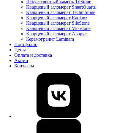
Искусственный камень TriStone
Кварцевый агломерат SmartQuartz
Кварцевый агломерат TechniStone
Кварцевый агломерат Radianz
Кварцевый агломерат SileStone
Кварцевый агломерат Vicostone
Кварцевый агломерат Аварус
Керамогранит Laminam
Портфолио
Цены
Оплата и доставка
Акции
Контакты