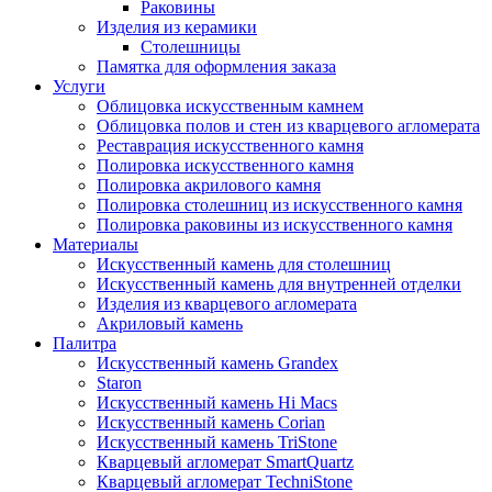
Раковины
Изделия из керамики
Столешницы
Памятка для оформления заказа
Услуги
Облицовка искусственным камнем
Облицовка полов и стен из кварцевого агломерата
Реставрация искусственного камня
Полировка искусственного камня
Полировка акрилового камня
Полировка столешниц из искусственного камня
Полировка раковины из искусственного камня
Материалы
Искусственный камень для столешниц
Искусственный камень для внутренней отделки
Изделия из кварцевого агломерата
Акриловый камень
Палитра
Искусственный камень Grandex
Staron
Искусственный камень Hi Macs
Искусственный камень Corian
Искусственный камень TriStone
Кварцевый агломерат SmartQuartz
Кварцевый агломерат TechniStone