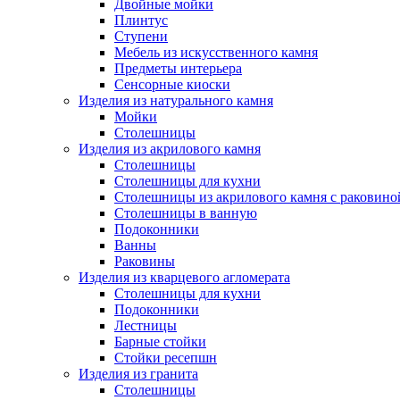
Двойные мойки
Плинтус
Ступени
Мебель из искусственного камня
Предметы интерьера
Сенсорные киоски
Изделия из натурального камня
Мойки
Столешницы
Изделия из акрилового камня
Столешницы
Столешницы для кухни
Столешницы из акрилового камня с раковино
Столешницы в ванную
Подоконники
Ванны
Раковины
Изделия из кварцевого агломерата
Столешницы для кухни
Подоконники
Лестницы
Барные стойки
Стойки ресепшн
Изделия из гранита
Столешницы