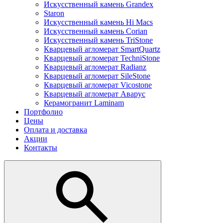
Искусственный камень Grandex
Staron
Искусственный камень Hi Macs
Искусственный камень Corian
Искусственный камень TriStone
Кварцевый агломерат SmartQuartz
Кварцевый агломерат TechniStone
Кварцевый агломерат Radianz
Кварцевый агломерат SileStone
Кварцевый агломерат Vicostone
Кварцевый агломерат Аварус
Керамогранит Laminam
Портфолио
Цены
Оплата и доставка
Акции
Контакты