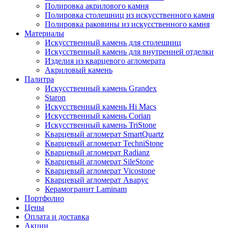
Полировка акрилового камня
Полировка столешниц из искусственного камня
Полировка раковины из искусственного камня
Материалы
Искусственный камень для столешниц
Искусственный камень для внутренней отделки
Изделия из кварцевого агломерата
Акриловый камень
Палитра
Искусственный камень Grandex
Staron
Искусственный камень Hi Macs
Искусственный камень Corian
Искусственный камень TriStone
Кварцевый агломерат SmartQuartz
Кварцевый агломерат TechniStone
Кварцевый агломерат Radianz
Кварцевый агломерат SileStone
Кварцевый агломерат Vicostone
Кварцевый агломерат Аварус
Керамогранит Laminam
Портфолио
Цены
Оплата и доставка
Акции