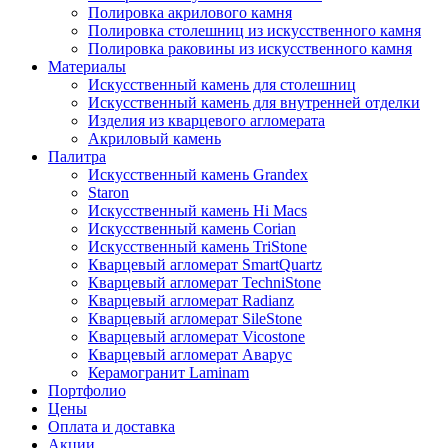
Полировка акрилового камня
Полировка столешниц из искусственного камня
Полировка раковины из искусственного камня
Материалы
Искусственный камень для столешниц
Искусственный камень для внутренней отделки
Изделия из кварцевого агломерата
Акриловый камень
Палитра
Искусственный камень Grandex
Staron
Искусственный камень Hi Macs
Искусственный камень Corian
Искусственный камень TriStone
Кварцевый агломерат SmartQuartz
Кварцевый агломерат TechniStone
Кварцевый агломерат Radianz
Кварцевый агломерат SileStone
Кварцевый агломерат Vicostone
Кварцевый агломерат Аварус
Керамогранит Laminam
Портфолио
Цены
Оплата и доставка
Акции