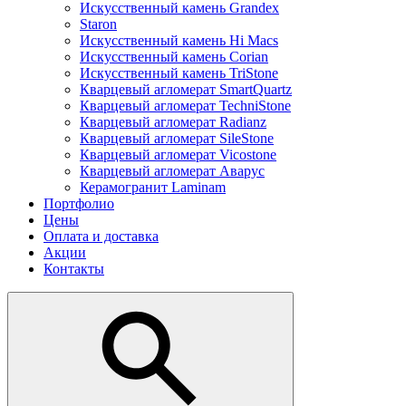
Искусственный камень Grandex
Staron
Искусственный камень Hi Macs
Искусственный камень Corian
Искусственный камень TriStone
Кварцевый агломерат SmartQuartz
Кварцевый агломерат TechniStone
Кварцевый агломерат Radianz
Кварцевый агломерат SileStone
Кварцевый агломерат Vicostone
Кварцевый агломерат Аварус
Керамогранит Laminam
Портфолио
Цены
Оплата и доставка
Акции
Контакты