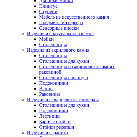
Двойные мойки
Плинтус
Ступени
Мебель из искусственного камня
Предметы интерьера
Сенсорные киоски
Изделия из натурального камня
Мойки
Столешницы
Изделия из акрилового камня
Столешницы
Столешницы для кухни
Столешницы из акрилового камня с
раковиной
Столешницы в ванную
Подоконники
Ванны
Раковины
Изделия из кварцевого агломерата
Столешницы для кухни
Подоконники
Лестницы
Барные стойки
Стойки ресепшн
Изделия из гранита