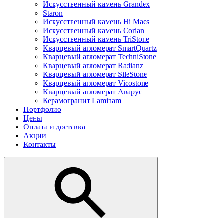
Искусственный камень Grandex
Staron
Искусственный камень Hi Macs
Искусственный камень Corian
Искусственный камень TriStone
Кварцевый агломерат SmartQuartz
Кварцевый агломерат TechniStone
Кварцевый агломерат Radianz
Кварцевый агломерат SileStone
Кварцевый агломерат Vicostone
Кварцевый агломерат Аварус
Керамогранит Laminam
Портфолио
Цены
Оплата и доставка
Акции
Контакты