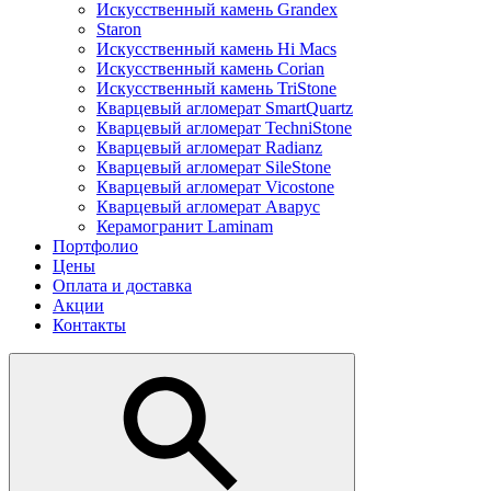
Искусственный камень Grandex
Staron
Искусственный камень Hi Macs
Искусственный камень Corian
Искусственный камень TriStone
Кварцевый агломерат SmartQuartz
Кварцевый агломерат TechniStone
Кварцевый агломерат Radianz
Кварцевый агломерат SileStone
Кварцевый агломерат Vicostone
Кварцевый агломерат Аварус
Керамогранит Laminam
Портфолио
Цены
Оплата и доставка
Акции
Контакты