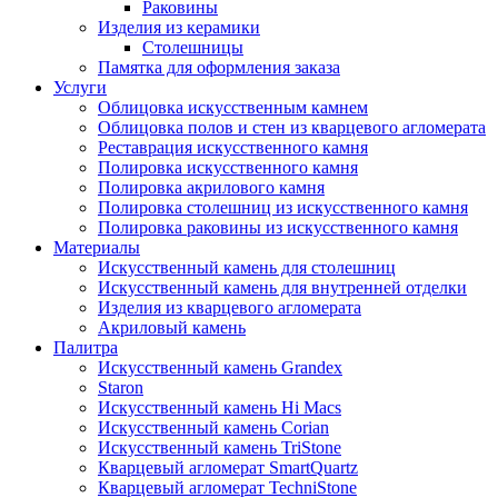
Раковины
Изделия из керамики
Столешницы
Памятка для оформления заказа
Услуги
Облицовка искусственным камнем
Облицовка полов и стен из кварцевого агломерата
Реставрация искусственного камня
Полировка искусственного камня
Полировка акрилового камня
Полировка столешниц из искусственного камня
Полировка раковины из искусственного камня
Материалы
Искусственный камень для столешниц
Искусственный камень для внутренней отделки
Изделия из кварцевого агломерата
Акриловый камень
Палитра
Искусственный камень Grandex
Staron
Искусственный камень Hi Macs
Искусственный камень Corian
Искусственный камень TriStone
Кварцевый агломерат SmartQuartz
Кварцевый агломерат TechniStone