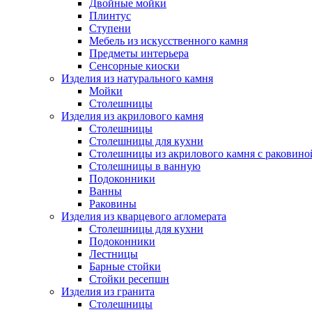
Двойные мойки
Плинтус
Ступени
Мебель из искусственного камня
Предметы интерьера
Сенсорные киоски
Изделия из натурального камня
Мойки
Столешницы
Изделия из акрилового камня
Столешницы
Столешницы для кухни
Столешницы из акрилового камня с раковино
Столешницы в ванную
Подоконники
Ванны
Раковины
Изделия из кварцевого агломерата
Столешницы для кухни
Подоконники
Лестницы
Барные стойки
Стойки ресепшн
Изделия из гранита
Столешницы