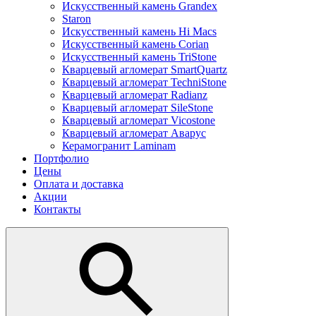
Искусственный камень Grandex
Staron
Искусственный камень Hi Macs
Искусственный камень Corian
Искусственный камень TriStone
Кварцевый агломерат SmartQuartz
Кварцевый агломерат TechniStone
Кварцевый агломерат Radianz
Кварцевый агломерат SileStone
Кварцевый агломерат Vicostone
Кварцевый агломерат Аварус
Керамогранит Laminam
Портфолио
Цены
Оплата и доставка
Акции
Контакты