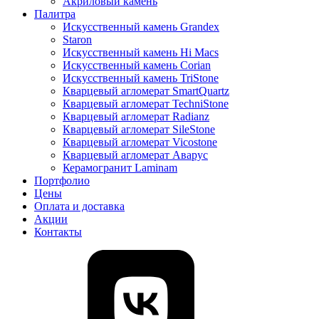
Акриловый камень
Палитра
Искусственный камень Grandex
Staron
Искусственный камень Hi Macs
Искусственный камень Corian
Искусственный камень TriStone
Кварцевый агломерат SmartQuartz
Кварцевый агломерат TechniStone
Кварцевый агломерат Radianz
Кварцевый агломерат SileStone
Кварцевый агломерат Vicostone
Кварцевый агломерат Аварус
Керамогранит Laminam
Портфолио
Цены
Оплата и доставка
Акции
Контакты