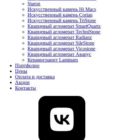
Staron
Искусственный камень Hi Macs
Искусственный камень Corian
Искусственный камень TriStone
Кварцевый агломерат SmartQuartz
Кварцевый агломерат TechniStone
Кварцевый агломерат Radianz
Кварцевый агломерат SileStone
Кварцевый агломерат Vicostone
Кварцевый агломерат Аварус
Керамогранит Laminam
Портфолио
Цены
Оплата и доставка
Акции
Контакты