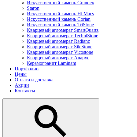
Искусственный камень Grandex
Staron
Искусственный камень Hi Macs
Искусственный камень Corian
Искусственный камень TriStone
Кварцевый агломерат SmartQuartz
Кварцевый агломерат TechniStone
Кварцевый агломерат Radianz
Кварцевый агломерат SileStone
Кварцевый агломерат Vicostone
Кварцевый агломерат Аварус
Керамогранит Laminam
Портфолио
Цены
Оплата и доставка
Акции
Контакты