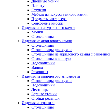
Двойные мойки
Плинтус
Ступени
Мебель из искусственного камня
Предметы интерьера
Сенсорные киоски
Изделия из натурального камня
Мойки
Столешницы
Изделия из акрилового камня
Столешницы
Столешницы для кухни
Столешницы из акрилового камня с раковино
Столешницы в ванную
Подоконники
Ванны
Раковины
Изделия из кварцевого агломерата
Столешницы для кухни
Подоконники
Лестницы
Барные стойки
Стойки ресепшн
Изделия из гранита
Столешницы