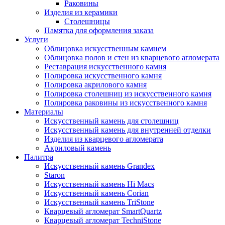
Раковины
Изделия из керамики
Столешницы
Памятка для оформления заказа
Услуги
Облицовка искусственным камнем
Облицовка полов и стен из кварцевого агломерата
Реставрация искусственного камня
Полировка искусственного камня
Полировка акрилового камня
Полировка столешниц из искусственного камня
Полировка раковины из искусственного камня
Материалы
Искусственный камень для столешниц
Искусственный камень для внутренней отделки
Изделия из кварцевого агломерата
Акриловый камень
Палитра
Искусственный камень Grandex
Staron
Искусственный камень Hi Macs
Искусственный камень Corian
Искусственный камень TriStone
Кварцевый агломерат SmartQuartz
Кварцевый агломерат TechniStone