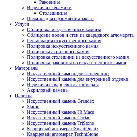
Раковины
Изделия из керамики
Столешницы
Памятка для оформления заказа
Услуги
Облицовка искусственным камнем
Облицовка полов и стен из кварцевого агломерата
Реставрация искусственного камня
Полировка искусственного камня
Полировка акрилового камня
Полировка столешниц из искусственного камня
Полировка раковины из искусственного камня
Материалы
Искусственный камень для столешниц
Искусственный камень для внутренней отделки
Изделия из кварцевого агломерата
Акриловый камень
Палитра
Искусственный камень Grandex
Staron
Искусственный камень Hi Macs
Искусственный камень Corian
Искусственный камень TriStone
Кварцевый агломерат SmartQuartz
Кварцевый агломерат TechniStone