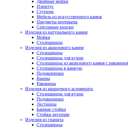
Двойные мойки
Плинтус
Ступени
Мебель из искусственного камня
Предметы интерьера
Сенсорные киоски
Изделия из натурального камня
Мойки
Столешницы
Изделия из акрилового камня
Столешницы
Столешницы для кухни
Столешницы из акрилового камня с раковино
Столешницы в ванную
Подоконники
Ванны
Раковины
Изделия из кварцевого агломерата
Столешницы для кухни
Подоконники
Лестницы
Барные стойки
Стойки ресепшн
Изделия из гранита
Столешницы